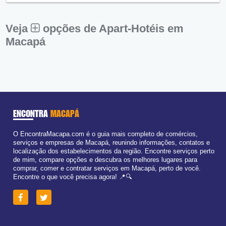
Sex:
09:00 - 18:00
Sáb:
Fechado
Dom:
Fechado
Veja
opções de Apart-Hotéis em
Macapá
ENCONTRA
MACAPÁ
O EncontraMacapa.com é o guia mais completo de comércios,
serviços e empresas de Macapá, reunindo informações, contatos e
localização dos estabelecimentos da região. Encontre serviços perto
de mim, compare opções e descubra os melhores lugares para
comprar, comer e contratar serviços em Macapá, perto de você.
Encontre o que você precisa agora! 📍🔍