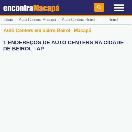
encontra
Macapá
/
/
-
Início
Auto Centers Macapá
Auto Centers Beirol
Beirol
Auto Centers em bairro Beirol - Macapá
1 ENDEREÇOS DE AUTO CENTERS NA CIDADE
DE BEIROL - AP