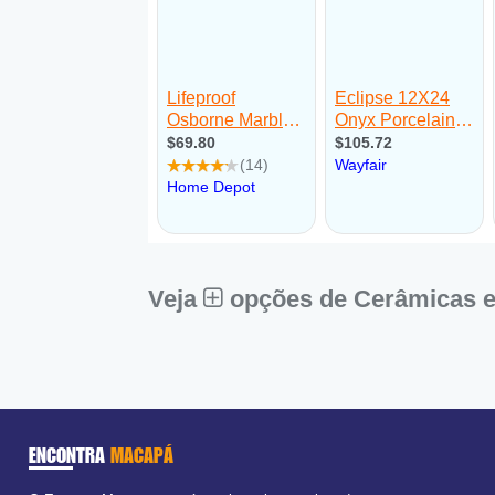
Veja
opções de Cerâmicas 
ENCONTRA
MACAPÁ