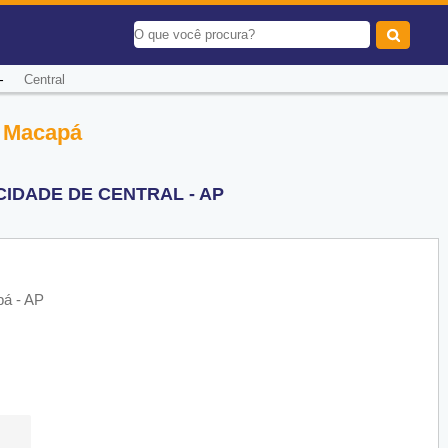
-
Central
- Macapá
IDADE DE CENTRAL - AP
pá - AP