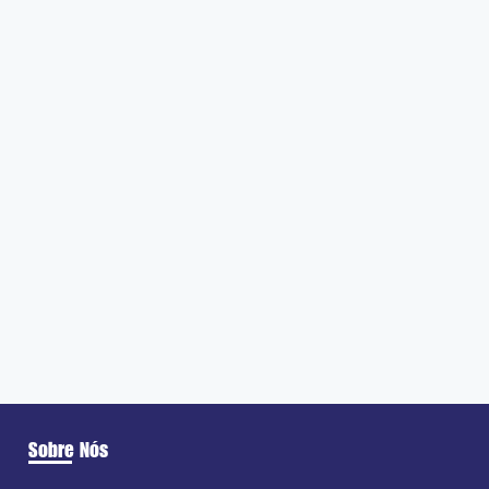
Sobre Nós