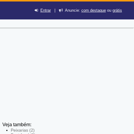
Entrar
|
Anuncie:
com destaque
ou
grátis
Veja também:
Peixarias (2)