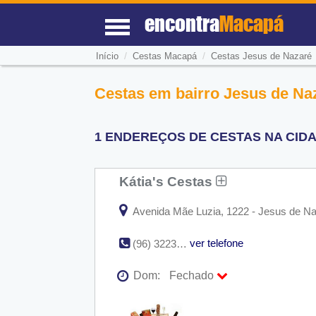
encontra
Macapá
/
/
Início
Cestas Macapá
Cestas Jesus de Nazaré
Cestas em bairro Jesus de Na
1 ENDEREÇOS DE CESTAS NA CIDA
Kátia's Cestas
Avenida Mãe Luzia, 1222 - Jesus de Na
ver telefone
(96) 3223-3078
Dom:
Fechado
Seg:
09:00 - 18:00
Ter:
09:00 - 18:00