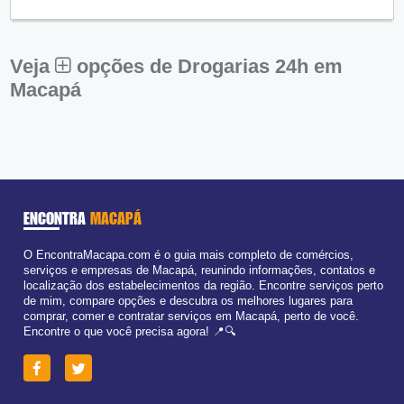
Qui:
09:00 - 18:00
Sex:
09:00 - 18:00
Sáb:
Fechado
Dom:
Fechado
Veja
opções de Drogarias 24h em
Macapá
ENCONTRA
MACAPÁ
O EncontraMacapa.com é o guia mais completo de comércios,
serviços e empresas de Macapá, reunindo informações, contatos e
localização dos estabelecimentos da região. Encontre serviços perto
de mim, compare opções e descubra os melhores lugares para
comprar, comer e contratar serviços em Macapá, perto de você.
Encontre o que você precisa agora! 📍🔍