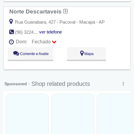
Sex:
09:00 - 18:00
Sáb:
Fechado
Norte Descartaveis
Dom:
Fechado
Rua Guanabara, 427 - Pacoval - Macapá - AP
ver telefone
(96) 3224-1780
Dom:
Fechado
Seg:
09:00 - 18:00
Comente e Avalie
Mapa
Ter:
09:00 - 18:00
Qua:
09:00 - 18:00
Qui:
09:00 - 18:00
Sex:
09:00 - 18:00
Sáb:
Fechado
Dom:
Fechado