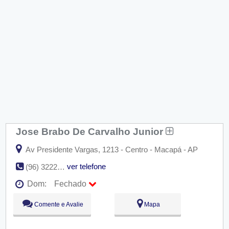
Jose Brabo De Carvalho Junior
Av Presidente Vargas, 1213 - Centro - Macapá - AP
ver telefone
(96) 3222-3002
Dom:
Fechado
Seg:
09:00 - 18:00
Comente e Avalie
Mapa
Ter:
09:00 - 18:00
Qua:
09:00 - 18:00
Qui:
09:00 - 18:00