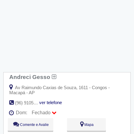
Andreci Gesso
Av Raimundo Caxias de Souza, 1611 - Congos -
Macapá - AP
ver telefone
(96) 9105-5072
Dom:
Fechado
Seg:
09:00 - 18:00
Comente e Avalie
Mapa
Ter:
09:00 - 18:00
Qua:
09:00 - 18:00