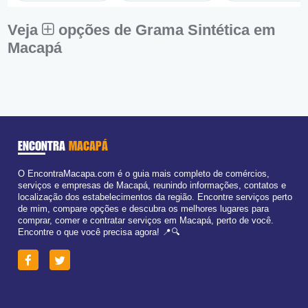
Veja
opções de Grama Sintética em
Macapá
ENCONTRA
MACAPÁ
O EncontraMacapa.com é o guia mais completo de comércios,
serviços e empresas de Macapá, reunindo informações, contatos e
localização dos estabelecimentos da região. Encontre serviços perto
de mim, compare opções e descubra os melhores lugares para
comprar, comer e contratar serviços em Macapá, perto de você.
Encontre o que você precisa agora! 📍🔍