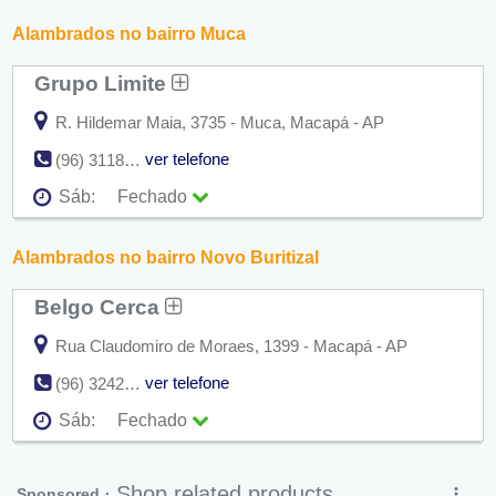
Seg:
09:00 - 18:00
Ter:
09:00 - 18:00
Alambrados no bairro Muca
Qua:
09:00 - 18:00
Qui:
09:00 - 18:00
Grupo Limite
Sex:
09:00 - 18:00
Sáb:
Fechado
Dom:
Fechado
R. Hildemar Maia, 3735 - Muca, Macapá - AP
ver telefone
(96) 3118-1551
Sáb:
Fechado
Seg:
09:00 - 18:00
Ter:
09:00 - 18:00
Alambrados no bairro Novo Buritizal
Qua:
09:00 - 18:00
Qui:
09:00 - 18:00
Belgo Cerca
Sex:
09:00 - 18:00
Sáb:
Fechado
Dom:
Fechado
Rua Claudomiro de Moraes, 1399 - Macapá - AP
ver telefone
(96) 3242-4740
Sáb:
Fechado
Seg:
09:00 - 18:00
Ter:
09:00 - 18:00
Qua:
09:00 - 18:00