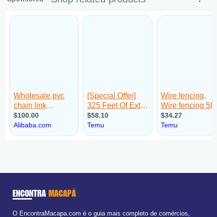
Qui:
09:00 - 18:00
Sex:
09:00 - 18:00
Sáb:
Fechado
Dom:
Fechado
ENCONTRA
MACAPÁ
O EncontraMacapa.com é o guia mais completo de comércios,