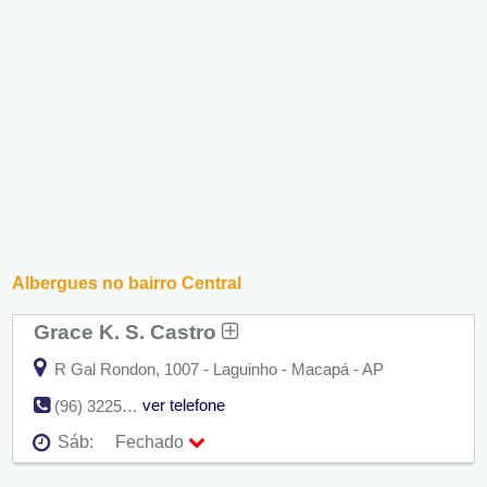
Albergues no bairro Central
Grace K. S. Castro
R Gal Rondon, 1007 - Laguinho - Macapá - AP
ver telefone
(96) 3225-2214
Sáb:
Fechado
Seg:
09:00 - 18:00