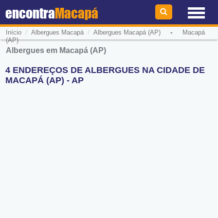
encontra
Macapá
/
/
-
Início
Albergues Macapá
Albergues Macapá (AP)
Macapá
(AP)
Albergues em Macapá (AP)
4 ENDEREÇOS DE ALBERGUES NA CIDADE DE
MACAPÁ (AP) - AP