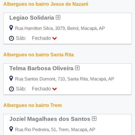
Ter:
09:00 - 18:00
Albergues no bairro Jesus de Nazaré
Qua:
09:00 - 18:00
Qui:
09:00 - 18:00
Legiao Solidaria
Sex:
09:00 - 18:00
Sáb:
Fechado
Dom:
Fechado
Rua Hamilton Silva, 3079, Beirol, Macapá, AP
Sáb:
Fechado
Seg:
09:00 - 18:00
Ter:
09:00 - 18:00
Albergues no bairro Santa Rita
Qua:
09:00 - 18:00
Qui:
09:00 - 18:00
Telma Barbosa Oliveira
Sex:
09:00 - 18:00
Sáb:
Fechado
Dom:
Fechado
Rua Santos Dumont, 710, Santa Rita, Macapá, AP
Sáb:
Fechado
Seg:
09:00 - 18:00
Ter:
09:00 - 18:00
Albergues no bairro Trem
Qua:
09:00 - 18:00
Qui:
09:00 - 18:00
Joziel Magalhaes dos Santos
Sex:
09:00 - 18:00
Sáb:
Fechado
Dom:
Fechado
Rua Rio Pedreira, 51, Trem, Macapá, AP