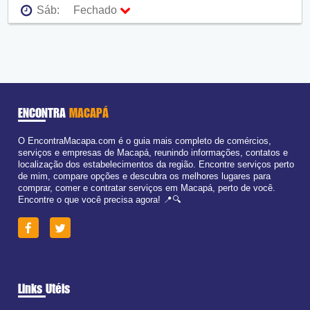
Sáb:
Fechado
Seg:
09:00 - 18:00
Ter:
09:00 - 18:00
Qua:
09:00 - 18:00
Qui:
09:00 - 18:00
Sex:
09:00 - 18:00
Sáb:
Fechado
Dom:
Fechado
ENCONTRA
MACAPÁ
O EncontraMacapa.com é o guia mais completo de comércios,
serviços e empresas de Macapá, reunindo informações, contatos e
localização dos estabelecimentos da região. Encontre serviços perto
de mim, compare opções e descubra os melhores lugares para
comprar, comer e contratar serviços em Macapá, perto de você.
Encontre o que você precisa agora! 📍🔍
Links Utéis