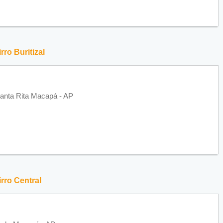
ro Buritizal
Santa Rita Macapá - AP
rro Central