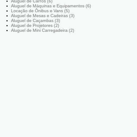
Aluguel de Carros (6)
Aluguel de Máquinas e Equipamentos (6)
Locação de Ônibus e Vans (5)
Aluguel de Mesas e Cadeiras (3)
Aluguel de Caçambas (3)
Aluguel de Projetores (2)
Aluguel de Mini Carregadeira (2)