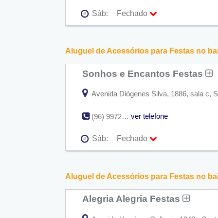
Sáb:
Fechado
Seg:
09:00 - 18:00
Ter:
09:00 - 18:00
Qua:
09:00 - 18:00
Aluguel de Acessórios para Festas no bair
Qui:
09:00 - 18:00
Sex:
09:00 - 18:00
Sonhos e Encantos Festas
Sáb:
Fechado
Dom:
Fechado
Avenida Diógenes Silva, 1886, sala c, 
ver telefone
(96) 9972-9787
Sáb:
Fechado
Seg:
09:00 - 18:00
Ter:
09:00 - 18:00
Qua:
09:00 - 18:00
Aluguel de Acessórios para Festas no bai
Qui:
09:00 - 18:00
Sex:
09:00 - 18:00
Alegria Alegria Festas
Sáb:
Fechado
Dom:
Fechado