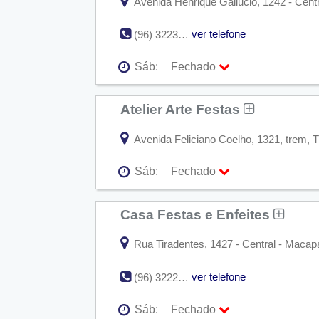
Avenida Henrique Gallucio, 1242 - Cent
ver telefone
(96) 3223-2794
Sáb:
Fechado
Seg:
09:00 - 18:00
Ter:
09:00 - 18:00
Atelier Arte Festas
Qua:
09:00 - 18:00
Qui:
09:00 - 18:00
Avenida Feliciano Coelho, 1321, trem,
Sex:
09:00 - 18:00
Sáb:
Fechado
Dom:
Fechado
Sáb:
Fechado
Seg:
09:00 - 18:00
Ter:
09:00 - 18:00
Casa Festas e Enfeites
Qua:
09:00 - 18:00
Qui:
09:00 - 18:00
Rua Tiradentes, 1427 - Central - Macap
Sex:
09:00 - 18:00
Sáb:
Fechado
Dom:
Fechado
ver telefone
(96) 3222-7711
Sáb:
Fechado