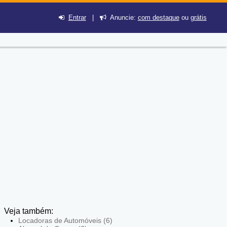
Entrar
|
Anuncie:
com destaque
ou
grátis
Veja também:
Locadoras de Automóveis (6)