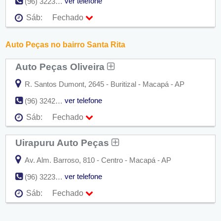
ver telefone
(96) 3223-2678
Sáb:
Fechado
Seg:
09:00 - 18:00
Ter:
09:00 - 18:00
Auto Peças no bairro Santa Rita
Qua:
09:00 - 18:00
Qui:
09:00 - 18:00
Auto Peças Oliveira
Sex:
09:00 - 18:00
Sáb:
Fechado
Dom:
Fechado
R. Santos Dumont, 2645 - Buritizal - Macapá - AP
ver telefone
(96) 3242-1250
Sáb:
Fechado
Seg:
09:00 - 18:00
Ter:
09:00 - 18:00
Uirapuru Auto Peças
Qua:
09:00 - 18:00
Qui:
09:00 - 18:00
Av. Alm. Barroso, 810 - Centro - Macapá - AP
Sex:
09:00 - 18:00
Sáb:
Fechado
ver telefone
(96) 3223-7911
Dom:
Fechado
Sáb:
Fechado
Seg:
09:00 - 18:00
Ter:
09:00 - 18:00