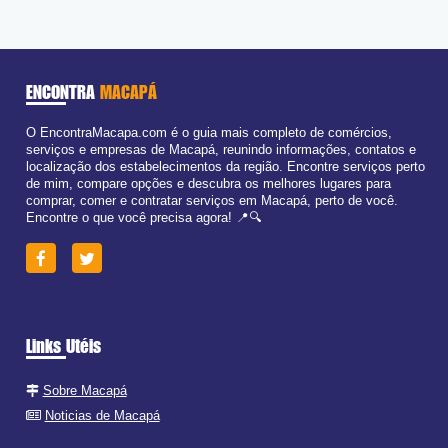
Qua:
09:00 - 18:00
Qui:
09:00 - 18:00
Sex:
09:00 - 18:00
Sáb:
Fechado
Dom:
Fechado
ENCONTRA
MACAPÁ
O EncontraMacapa.com é o guia mais completo de comércios,
serviços e empresas de Macapá, reunindo informações, contatos e
localização dos estabelecimentos da região. Encontre serviços perto
de mim, compare opções e descubra os melhores lugares para
comprar, comer e contratar serviços em Macapá, perto de você.
Encontre o que você precisa agora! 📍🔍
Links Utéis
Sobre Macapá
Noticias de Macapá