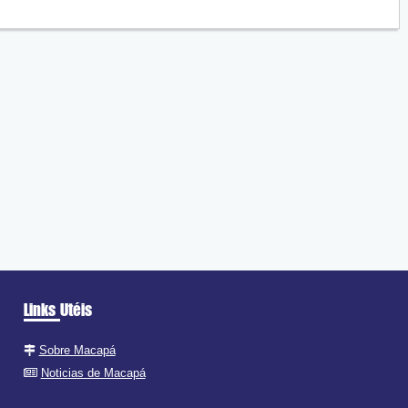
Links Utéis
Sobre Macapá
Noticias de Macapá