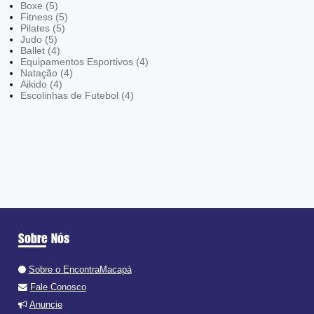
Boxe (5)
Fitness (5)
Pilates (5)
Judo (5)
Ballet (4)
Equipamentos Esportivos (4)
Natação (4)
Aikido (4)
Escolinhas de Futebol (4)
Sobre Nós
Sobre o EncontraMacapá
Fale Conosco
Anuncie