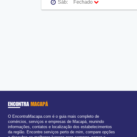
Sáb:
Fechado
Seg:
09:00 - 18:00
Ter:
09:00 - 18:00
Qua:
09:00 - 18:00
Qui:
09:00 - 18:00
Sex:
09:00 - 18:00
Sáb:
Fechado
Dom:
Fechado
ENCONTRA
MACAPÁ
O EncontraMacapa.com é o guia mais completo de
comércios, serviços e empresas de Macapá, reunindo
informações, contatos e localização dos estabelecimentos
da região. Encontre serviços perto de mim, compare opções