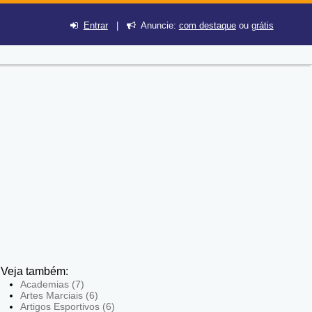
Entrar
|
Anuncie:
com destaque
ou
grátis
Veja também:
Academias (7)
Artes Marciais (6)
Artigos Esportivos (6)