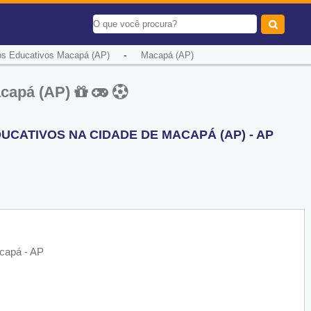
-
os Educativos Macapá (AP)
Macapá (AP)
acapá (AP)
CATIVOS NA CIDADE DE MACAPÁ (AP) - AP
capá - AP