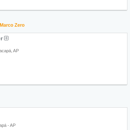
 Marco Zero
er
Macapá, AP
apá - AP