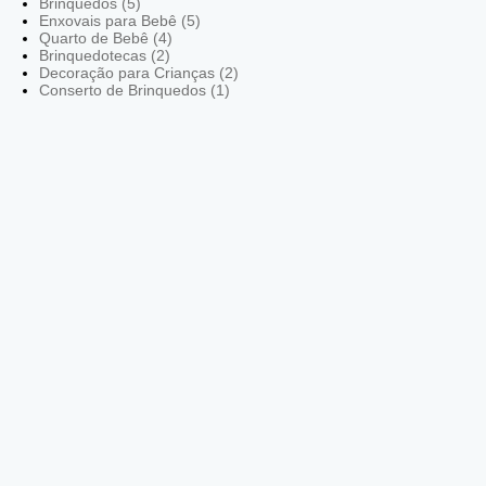
Brinquedos (5)
Enxovais para Bebê (5)
Quarto de Bebê (4)
Brinquedotecas (2)
Decoração para Crianças (2)
Conserto de Brinquedos (1)