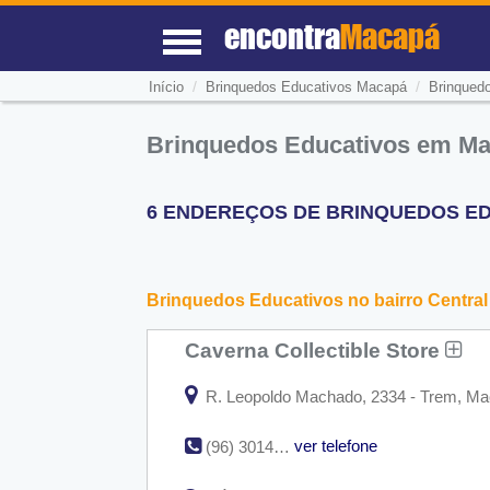
encontra
Macapá
/
/
Início
Brinquedos Educativos Macapá
Brinqued
Brinquedos Educativos em M
6 ENDEREÇOS DE BRINQUEDOS EDU
Brinquedos Educativos no bairro Central
Caverna Collectible Store
R. Leopoldo Machado, 2334 - Trem, Ma
ver telefone
(96) 3014-8396