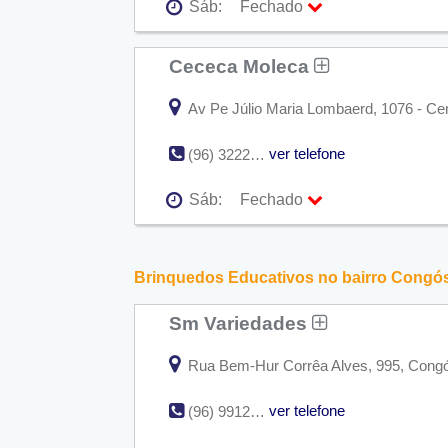
Sáb:
Fechado
Seg:
09:00 - 18:00
Ter:
09:00 - 18:00
Cececa Moleca
Qua:
09:00 - 18:00
Qui:
09:00 - 18:00
Av Pe Júlio Maria Lombaerd, 1076 - Cen
Sex:
09:00 - 18:00
Sáb:
Fechado
Dom:
Fechado
ver telefone
(96) 3222-2853
Sáb:
Fechado
Seg:
09:00 - 18:00
Ter:
09:00 - 18:00
Qua:
09:00 - 18:00
Brinquedos Educativos no bairro Congó
Qui:
09:00 - 18:00
Sex:
09:00 - 18:00
Sm Variedades
Sáb:
Fechado
Dom:
Fechado
Rua Bem-Hur Corrêa Alves, 995, Cong
ver telefone
(96) 9912-4683