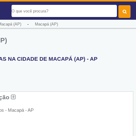
-
Macapá (AP)
Macapá (AP)
AP)
 NA CIDADE DE MACAPÁ (AP) - AP
ação
os - Macapá - AP