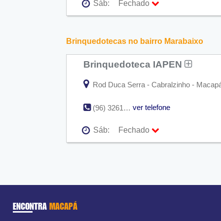
Sáb:
Fechado
Seg:
09:00 - 18:00
Ter:
09:00 - 18:00
Qua:
09:00 - 18:00
Brinquedotecas no bairro Marabaixo
Qui:
09:00 - 18:00
Sex:
09:00 - 18:00
Brinquedoteca IAPEN
Sáb:
Fechado
Dom:
Fechado
Rod Duca Serra - Cabralzinho - Macapá
ver telefone
(96) 3261-2713
Sáb:
Fechado
Seg:
09:00 - 18:00
Ter:
09:00 - 18:00
Qua:
09:00 - 18:00
Qui:
09:00 - 18:00
Sex:
09:00 - 18:00
Sáb:
Fechado
Dom:
Fechado
ENCONTRA
MACAPÁ