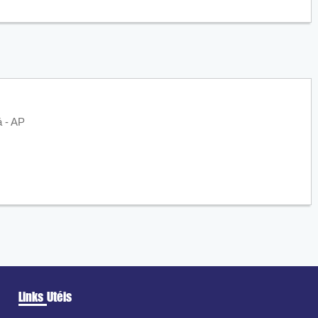
 - AP
Links Utéis