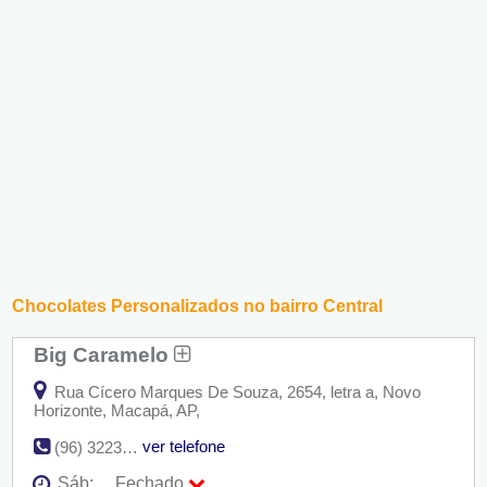
Chocolates Personalizados no bairro Central
Big Caramelo
Rua Cícero Marques De Souza, 2654, letra a, Novo
Horizonte, Macapá, AP,
ver telefone
(96) 3223-8241
Sáb:
Fechado