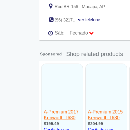
Rod BR-156 - Macapá, AP
ver telefone
(96) 3217-6531
Sáb:
Fechado
Seg:
09:00 - 18:00
Ter:
09:00 - 18:00
Qua:
09:00 - 18:00
Qui:
09:00 - 18:00
Sex:
09:00 - 18:00
Sáb:
Fechado
Dom:
Fechado