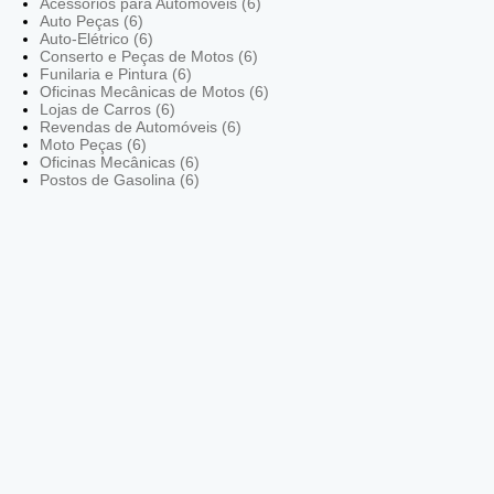
Acessórios para Automóveis (6)
Auto Peças (6)
Auto-Elétrico (6)
Conserto e Peças de Motos (6)
Funilaria e Pintura (6)
Oficinas Mecânicas de Motos (6)
Lojas de Carros (6)
Revendas de Automóveis (6)
Moto Peças (6)
Oficinas Mecânicas (6)
Postos de Gasolina (6)