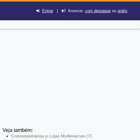
Entrar
|
Anuncie:
com destaque
ou
grátis
Veja também:
Concessionárias e Lojas Multimarcas (7)