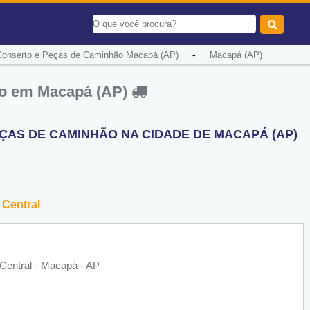
-
Conserto e Peças de Caminhão Macapá (AP)
Macapá (AP)
ão em Macapá (AP)
ÇAS DE CAMINHÃO NA CIDADE DE MACAPÁ (AP)
 Central
Central - Macapá - AP