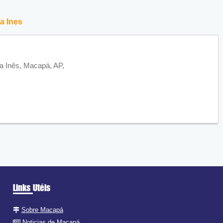
a Ines
a Inês, Macapá, AP,
Links Utéis
Sobre Macapá
Noticias de Macapá