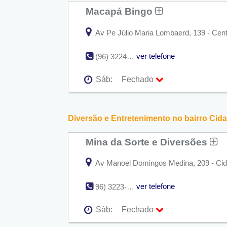
Ter:
09:00 - 18:00
Macapá Bingo
Qua:
09:00 - 18:00
Qui:
09:00 - 18:00
Av Pe Júlio Maria Lombaerd, 139 - Cent
Sex:
09:00 - 18:00
Sáb:
Fechado
Dom:
Fechado
ver telefone
(96) 3224-1377
Sáb:
Fechado
Seg:
09:00 - 18:00
Ter:
09:00 - 18:00
Qua:
09:00 - 18:00
Diversão e Entretenimento no bairro Cid
Qui:
09:00 - 18:00
Sex:
09:00 - 18:00
Mina da Sorte e Diversões
Sáb:
Fechado
Dom:
Fechado
Av Manoel Domingos Medina, 209 - Cid
ver telefone
96) 3223-5555
Sáb:
Fechado
Seg:
09:00 - 18:00