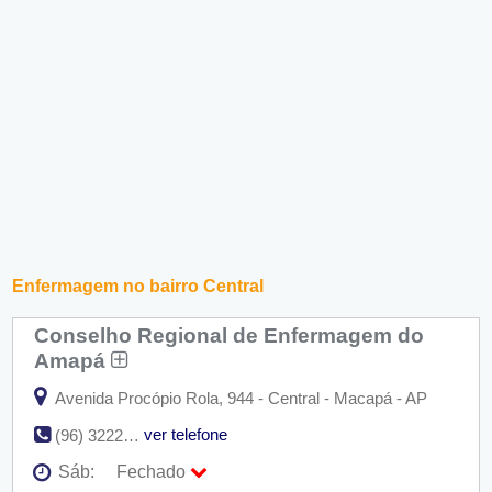
Enfermagem no bairro Central
Conselho Regional de Enfermagem do
Amapá
Avenida Procópio Rola, 944 - Central - Macapá - AP
ver telefone
(96) 3222-1461
Sáb:
Fechado