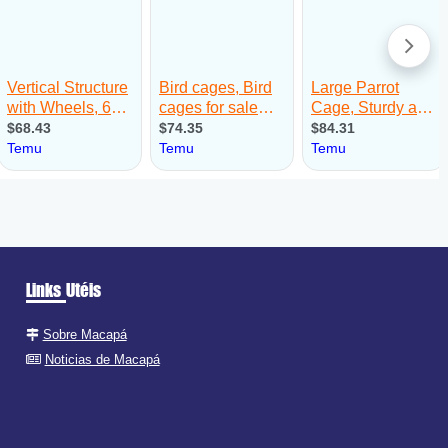
Links Utéis
Sobre Macapá
Noticias de Macapá