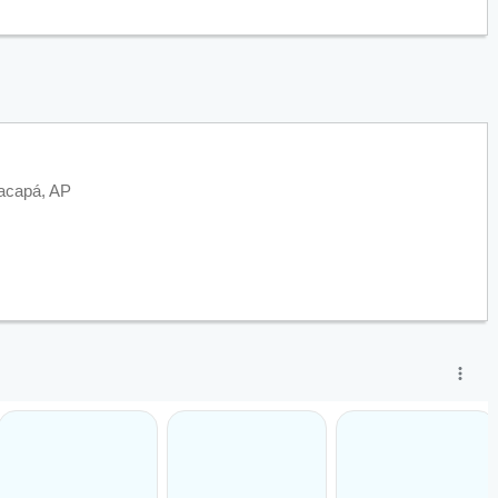
acapá, AP