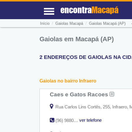
encontra
Macapá
/
/
Início
Gaiolas Macapá
Gaiolas Macapá (AP)
Gaiolas em Macapá (AP)
2 ENDEREÇOS DE GAIOLAS NA CID
Gaiolas no bairro Infraero
Caes e Gatos Racoes
Rua Carlos Lins Cortês, 255, Infraero,
ver telefone
(96) 9880-5667