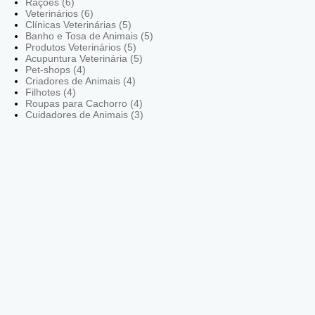
Rações (6)
Veterinários (6)
Clínicas Veterinárias (5)
Banho e Tosa de Animais (5)
Produtos Veterinários (5)
Acupuntura Veterinária (5)
Pet-shops (4)
Criadores de Animais (4)
Filhotes (4)
Roupas para Cachorro (4)
Cuidadores de Animais (3)