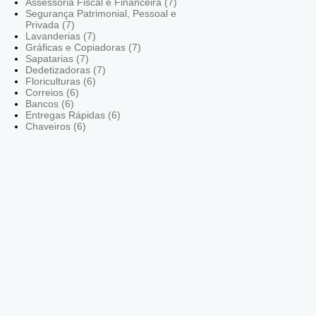
Assessoria Fiscal e Financeira (7)
Segurança Patrimonial, Pessoal e
Privada (7)
Lavanderias (7)
Gráficas e Copiadoras (7)
Sapatarias (7)
Dedetizadoras (7)
Floriculturas (6)
Correios (6)
Bancos (6)
Entregas Rápidas (6)
Chaveiros (6)