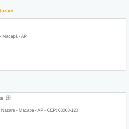
 Nazaré
- Macapá - AP
os
 Nazaré - Macapá - AP - CEP: 68908-120