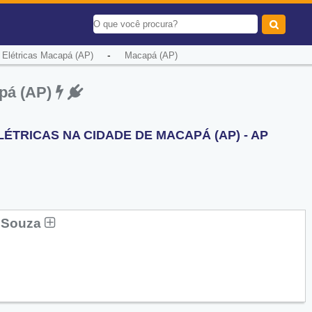
-
 Elétricas Macapá (AP)
Macapá (AP)
apá (AP)
ÉTRICAS NA CIDADE DE MACAPÁ (AP) - AP
e Souza