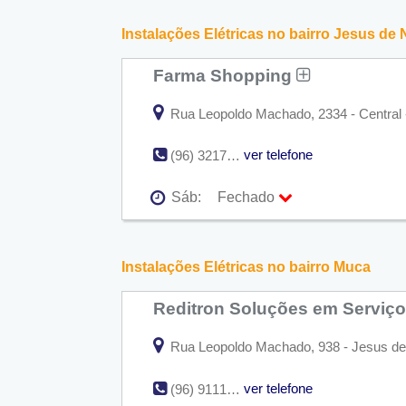
Ter:
09:00 - 18:00
Qua:
09:00 - 18:00
Instalações Elétricas no bairro Jesus de
Qui:
09:00 - 18:00
Sex:
09:00 - 18:00
Farma Shopping
Sáb:
Fechado
Dom:
Fechado
Rua Leopoldo Machado, 2334 - Central 
ver telefone
(96) 3217-2051
Sáb:
Fechado
Seg:
09:00 - 18:00
Ter:
09:00 - 18:00
Qua:
09:00 - 18:00
Instalações Elétricas no bairro Muca
Qui:
09:00 - 18:00
Sex:
09:00 - 18:00
Reditron Soluções em Serviç
Sáb:
Fechado
Dom:
Fechado
Rua Leopoldo Machado, 938 - Jesus de
ver telefone
(96) 9111-3141