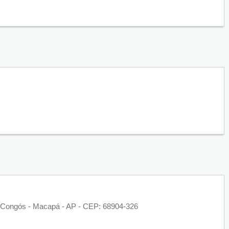
 Congós - Macapá - AP - CEP: 68904-326