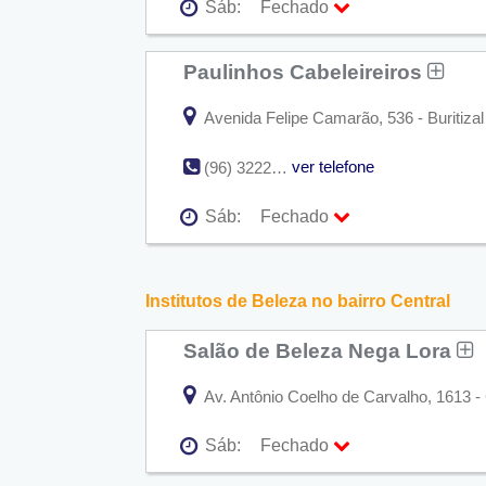
Sáb:
Fechado
Seg:
09:00 - 18:00
Ter:
09:00 - 18:00
Paulinhos Cabeleireiros
Qua:
09:00 - 18:00
Qui:
09:00 - 18:00
Avenida Felipe Camarão, 536 - Buritiza
Sex:
09:00 - 18:00
Sáb:
Fechado
Dom:
Fechado
ver telefone
(96) 3222-5687
Sáb:
Fechado
Seg:
09:00 - 18:00
Ter:
09:00 - 18:00
Qua:
09:00 - 18:00
Institutos de Beleza no bairro Central
Qui:
09:00 - 18:00
Sex:
09:00 - 18:00
Salão de Beleza Nega Lora
Sáb:
Fechado
Dom:
Fechado
Av. Antônio Coelho de Carvalho, 1613 -
Sáb:
Fechado
Seg:
09:00 - 18:00