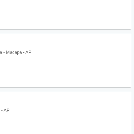
ta - Macapá - AP
 - AP