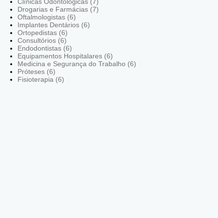
Clínicas Odontológicas (7)
Drogarias e Farmácias (7)
Oftalmologistas (6)
Implantes Dentários (6)
Ortopedistas (6)
Consultórios (6)
Endodontistas (6)
Equipamentos Hospitalares (6)
Medicina e Segurança do Trabalho (6)
Próteses (6)
Fisioterapia (6)