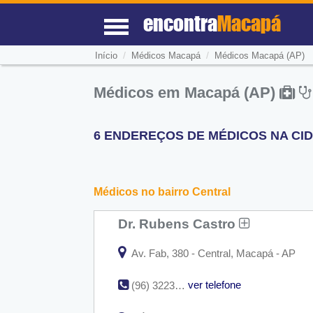
encontra
Macapá
/
/
Início
Médicos Macapá
Médicos Macapá (AP)
Médicos em Macapá (AP)
6 ENDEREÇOS DE MÉDICOS NA CID
Médicos no bairro Central
Dr. Rubens Castro
Av. Fab, 380 - Central, Macapá - AP
ver telefone
(96) 3223-0310