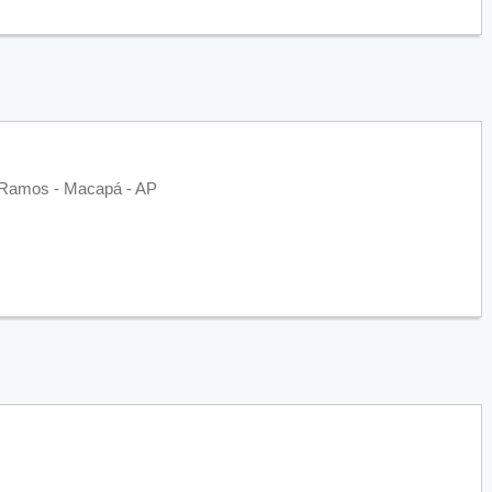
o Ramos - Macapá - AP