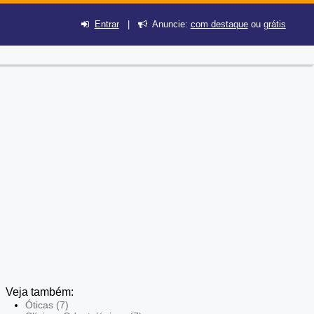
Entrar
|
Anuncie:
com destaque
ou
grátis
Veja também:
Óticas (7)