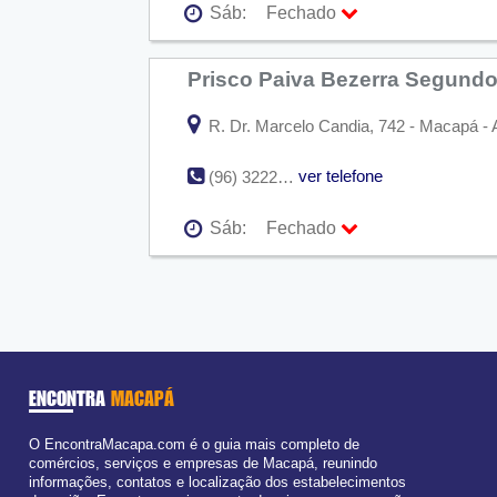
Sáb:
Fechado
Seg:
09:00 - 18:00
Ter:
09:00 - 18:00
Prisco Paiva Bezerra Segund
Qua:
09:00 - 18:00
Qui:
09:00 - 18:00
R. Dr. Marcelo Candia, 742 - Macapá -
Sex:
09:00 - 18:00
Sáb:
Fechado
Dom:
Fechado
ver telefone
(96) 3222-4275
Sáb:
Fechado
Seg:
09:00 - 18:00
Ter:
09:00 - 18:00
Qua:
09:00 - 18:00
Qui:
09:00 - 18:00
Sex:
09:00 - 18:00
Sáb:
Fechado
Dom:
Fechado
ENCONTRA
MACAPÁ
O EncontraMacapa.com é o guia mais completo de
comércios, serviços e empresas de Macapá, reunindo
informações, contatos e localização dos estabelecimentos