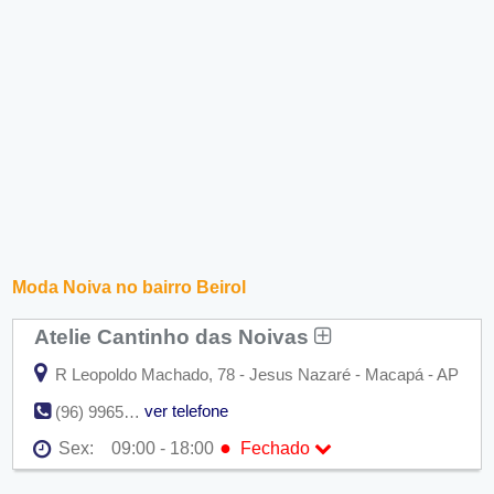
Moda Noiva no bairro Beirol
Atelie Cantinho das Noivas
R Leopoldo Machado, 78 - Jesus Nazaré - Macapá - AP
ver telefone
(96) 9965-0425
●
Sex:
09:00 - 18:00
Fechado
Seg:
09:00 - 18:00