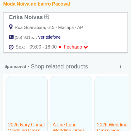
Ter:
09:00 - 18:00
Moda Noiva no bairro Pacoval
Qua:
09:00 - 18:00
Qui:
09:00 - 18:00
●
Erika Noivas
Sex:
09:00 - 18:00
Fechado
Sáb:
Fechado
Dom:
Fechado
Rua Guanabara, 619 - Macapá - AP
ver telefone
(96) 9915-7687
●
Sex:
09:00 - 18:00
Fechado
Seg:
09:00 - 18:00
Ter:
09:00 - 18:00
Qua:
09:00 - 18:00
Qui:
09:00 - 18:00
●
Sex:
09:00 - 18:00
Fechado
Sáb:
Fechado
Dom:
Fechado