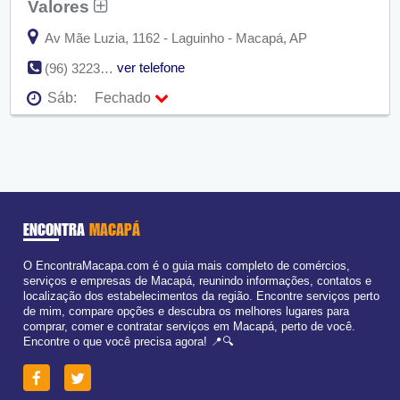
Sáb:
Fechado
Valores
Dom:
Fechado
Av Mãe Luzia, 1162 - Laguinho - Macapá, AP
ver telefone
(96) 3223-4173
Sáb:
Fechado
Seg:
09:00 - 18:00
Ter:
09:00 - 18:00
Qua:
09:00 - 18:00
Qui:
09:00 - 18:00
Sex:
09:00 - 18:00
Sáb:
Fechado
Dom:
Fechado
ENCONTRA
MACAPÁ
O EncontraMacapa.com é o guia mais completo de comércios,
serviços e empresas de Macapá, reunindo informações, contatos e
localização dos estabelecimentos da região. Encontre serviços perto
de mim, compare opções e descubra os melhores lugares para
comprar, comer e contratar serviços em Macapá, perto de você.
Encontre o que você precisa agora! 📍🔍