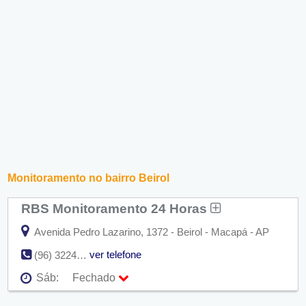
Monitoramento no bairro Beirol
RBS Monitoramento 24 Horas
Avenida Pedro Lazarino, 1372 - Beirol - Macapá - AP
ver telefone
(96) 3224-2407
Sáb:
Fechado
Seg:
09:00 - 18:00