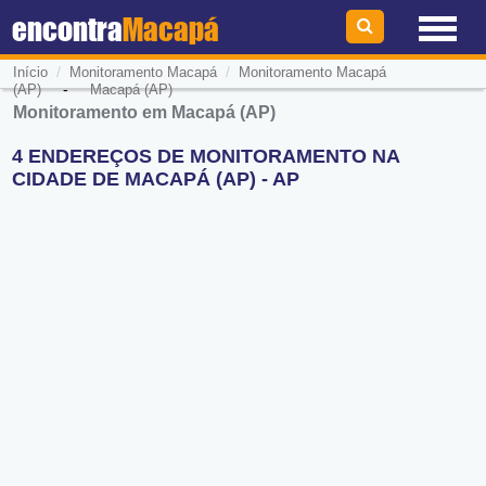
encontra
Macapá
/
/
Início
Monitoramento Macapá
Monitoramento Macapá
-
(AP)
Macapá (AP)
Monitoramento em Macapá (AP)
4 ENDEREÇOS DE MONITORAMENTO NA
CIDADE DE MACAPÁ (AP) - AP