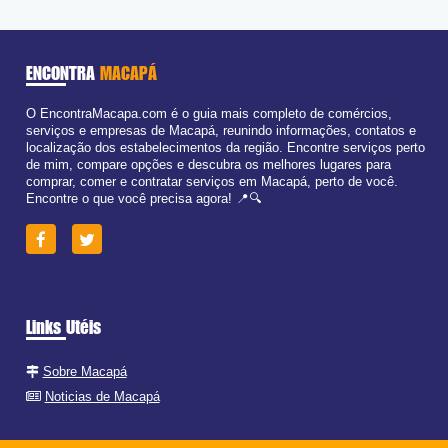
Qui:
09:00 - 18:00
Sex:
09:00 - 18:00
Sáb:
Fechado
Dom:
Fechado
ENCONTRA
MACAPÁ
O EncontraMacapa.com é o guia mais completo de comércios,
serviços e empresas de Macapá, reunindo informações, contatos e
localização dos estabelecimentos da região. Encontre serviços perto
de mim, compare opções e descubra os melhores lugares para
comprar, comer e contratar serviços em Macapá, perto de você.
Encontre o que você precisa agora! 📍🔍
Links Utéis
Sobre Macapá
Noticias de Macapá