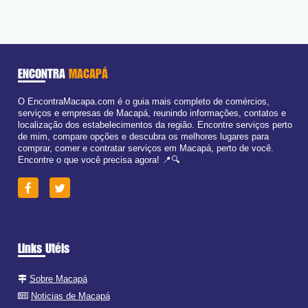
Ter:
09:00 - 18:00
Qua:
09:00 - 18:00
Qui:
09:00 - 18:00
Sex:
09:00 - 18:00
Sáb:
Fechado
Dom:
Fechado
ENCONTRA
MACAPÁ
O EncontraMacapa.com é o guia mais completo de comércios,
serviços e empresas de Macapá, reunindo informações, contatos e
localização dos estabelecimentos da região. Encontre serviços perto
de mim, compare opções e descubra os melhores lugares para
comprar, comer e contratar serviços em Macapá, perto de você.
Encontre o que você precisa agora! 📍🔍
Links Utéis
Sobre Macapá
Noticias de Macapá