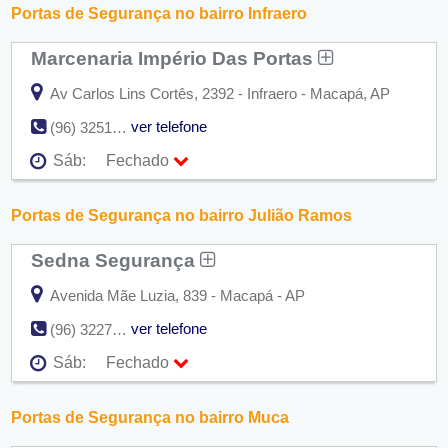
Ter:
09:00 - 18:00
Portas de Segurança no bairro Infraero
Qua:
09:00 - 18:00
Qui:
09:00 - 18:00
Marcenaria Império Das Portas
Sex:
09:00 - 18:00
Sáb:
Fechado
Dom:
Fechado
Av Carlos Lins Cortês, 2392 - Infraero - Macapá, AP
ver telefone
(96) 3251-4870
Sáb:
Fechado
Seg:
09:00 - 18:00
Ter:
09:00 - 18:00
Portas de Segurança no bairro Julião Ramos
Qua:
09:00 - 18:00
Qui:
09:00 - 18:00
Sedna Segurança
Sex:
09:00 - 18:00
Sáb:
Fechado
Dom:
Fechado
Avenida Mãe Luzia, 839 - Macapá - AP
ver telefone
(96) 3227-3121
Sáb:
Fechado
Seg:
09:00 - 18:00
Ter:
09:00 - 18:00
Portas de Segurança no bairro Muca
Qua:
09:00 - 18:00
Qui:
09:00 - 18:00