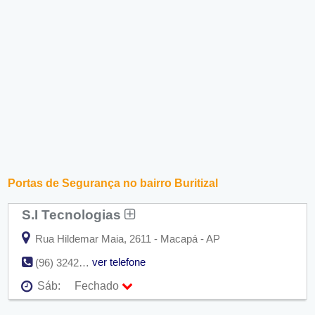
Portas de Segurança no bairro Buritizal
S.I Tecnologias
Rua Hildemar Maia, 2611 - Macapá - AP
ver telefone
(96) 3242-2858
Sáb:
Fechado
Seg:
09:00 - 18:00