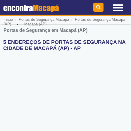
encontra
Macapá
/
/
Início
Portas de Segurança Macapá
Portas de Segurança Macapá
-
(AP)
Macapá (AP)
Portas de Segurança em Macapá (AP)
5 ENDEREÇOS DE PORTAS DE SEGURANÇA NA
CIDADE DE MACAPÁ (AP) - AP