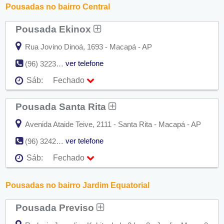
Ter:
09:00 - 18:00
Pousadas no bairro Central
Qua:
09:00 - 18:00
Qui:
09:00 - 18:00
Pousada Ekinox
Sex:
09:00 - 18:00
Sáb:
Fechado
Dom:
Fechado
Rua Jovino Dinoá, 1693 - Macapá - AP
ver telefone
(96) 3223-0086
Sáb:
Fechado
Seg:
09:00 - 18:00
Ter:
09:00 - 18:00
Pousada Santa Rita
Qua:
09:00 - 18:00
Qui:
09:00 - 18:00
Avenida Ataide Teive, 2111 - Santa Rita - Macapá - AP
Sex:
09:00 - 18:00
Sáb:
Fechado
ver telefone
(96) 3242-4022
Dom:
Fechado
Sáb:
Fechado
Seg:
09:00 - 18:00
Ter:
09:00 - 18:00
Pousadas no bairro Jardim Equatorial
Qua:
09:00 - 18:00
Qui:
09:00 - 18:00
Pousada Previso
Sex:
09:00 - 18:00
Sáb:
Fechado