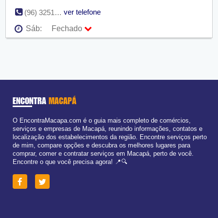
ver telefone
(96) 3251-5062
Sáb:
Fechado
Seg:
09:00 - 18:00
Ter:
09:00 - 18:00
Qua:
09:00 - 18:00
Qui:
09:00 - 18:00
Sex:
09:00 - 18:00
Sáb:
Fechado
Dom:
Fechado
ENCONTRA
MACAPÁ
O EncontraMacapa.com é o guia mais completo de comércios,
serviços e empresas de Macapá, reunindo informações, contatos e
localização dos estabelecimentos da região. Encontre serviços perto
de mim, compare opções e descubra os melhores lugares para
comprar, comer e contratar serviços em Macapá, perto de você.
Encontre o que você precisa agora! 📍🔍