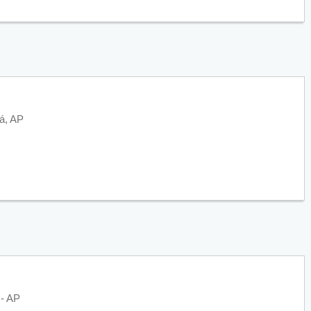
á, AP
 - AP