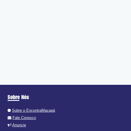
Sobre Nós
Sobre o EncontraMacapá
Fale Conosco
Anuncie