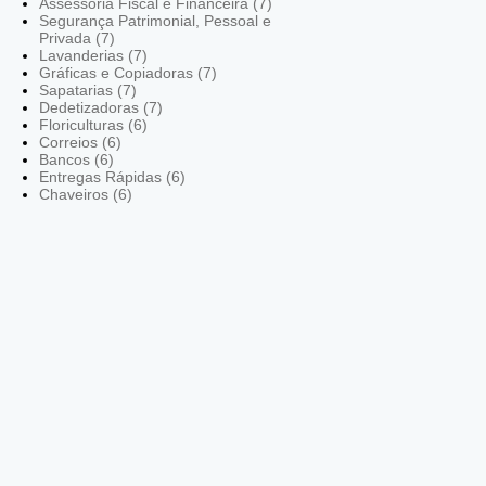
Assessoria Fiscal e Financeira (7)
Segurança Patrimonial, Pessoal e
Privada (7)
Lavanderias (7)
Gráficas e Copiadoras (7)
Sapatarias (7)
Dedetizadoras (7)
Floriculturas (6)
Correios (6)
Bancos (6)
Entregas Rápidas (6)
Chaveiros (6)