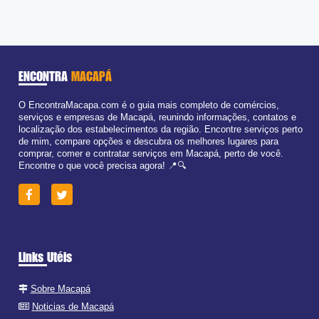
Ter:
09:00 - 18:00
Qua:
09:00 - 18:00
Qui:
09:00 - 18:00
Sex:
09:00 - 18:00
Sáb:
Fechado
Dom:
Fechado
ENCONTRA
MACAPÁ
O EncontraMacapa.com é o guia mais completo de comércios,
serviços e empresas de Macapá, reunindo informações, contatos e
localização dos estabelecimentos da região. Encontre serviços perto
de mim, compare opções e descubra os melhores lugares para
comprar, comer e contratar serviços em Macapá, perto de você.
Encontre o que você precisa agora! 📍🔍
Links Utéis
Sobre Macapá
Noticias de Macapá