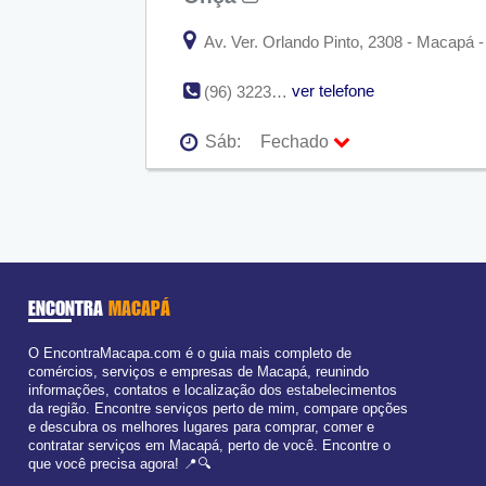
Dom:
Fechado
Av. Ver. Orlando Pinto, 2308 - Macapá 
ver telefone
(96) 3223-2222
Sáb:
Fechado
Seg:
09:00 - 18:00
Ter:
09:00 - 18:00
Qua:
09:00 - 18:00
Qui:
09:00 - 18:00
Sex:
09:00 - 18:00
Sáb:
Fechado
Dom:
Fechado
ENCONTRA
MACAPÁ
O EncontraMacapa.com é o guia mais completo de
comércios, serviços e empresas de Macapá, reunindo
informações, contatos e localização dos estabelecimentos
da região. Encontre serviços perto de mim, compare opções
e descubra os melhores lugares para comprar, comer e
contratar serviços em Macapá, perto de você. Encontre o
que você precisa agora! 📍🔍