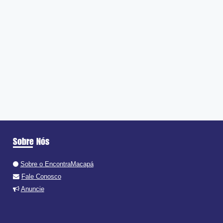
Sobre Nós
Sobre o EncontraMacapá
Fale Conosco
Anuncie