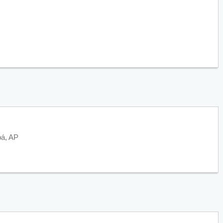
pá, AP