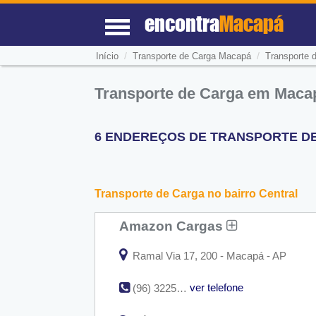
encontra
Macapá
/
/
Início
Transporte de Carga Macapá
Transporte 
Transporte de Carga em Maca
6 ENDEREÇOS DE TRANSPORTE DE 
Transporte de Carga no bairro Central
Amazon Cargas
Ramal Via 17, 200 - Macapá - AP
ver telefone
(96) 3225-6132