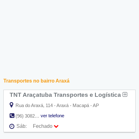
Transportes no bairro Araxá
TNT Araçatuba Transportes e Logística
Rua do Araxá, 114 - Araxá - Macapá - AP
ver telefone
(96) 3082-2800
Sáb:
Fechado
Seg:
09:00 - 18:00