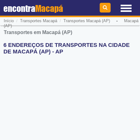
encontra
Macapá
/
/
-
Início
Transportes Macapá
Transportes Macapá (AP)
Macapá
(AP)
Transportes em Macapá (AP)
6 ENDEREÇOS DE TRANSPORTES NA CIDADE
DE MACAPÁ (AP) - AP