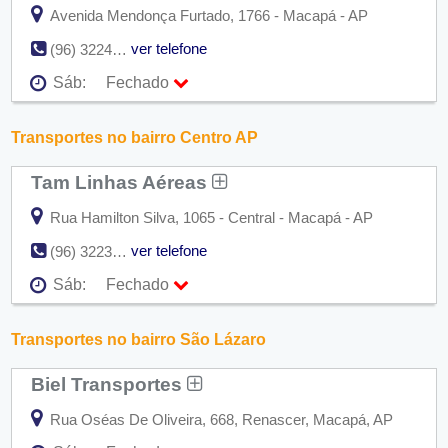
Dom:
Fechado
Avenida Mendonça Furtado, 1766 - Macapá - AP
ver telefone
(96) 3224-1144
Sáb:
Fechado
Seg:
09:00 - 18:00
Ter:
09:00 - 18:00
Transportes no bairro Centro AP
Qua:
09:00 - 18:00
Qui:
09:00 - 18:00
Tam Linhas Aéreas
Sex:
09:00 - 18:00
Sáb:
Fechado
Dom:
Fechado
Rua Hamilton Silva, 1065 - Central - Macapá - AP
ver telefone
(96) 3223-8563
Sáb:
Fechado
Seg:
09:00 - 18:00
Ter:
09:00 - 18:00
Transportes no bairro São Lázaro
Qua:
09:00 - 18:00
Qui:
09:00 - 18:00
Biel Transportes
Sex:
09:00 - 18:00
Sáb:
Fechado
Dom:
Fechado
Rua Oséas De Oliveira, 668, Renascer, Macapá, AP