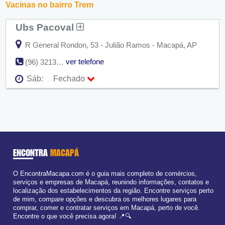
Vacinas no bairro Trem
Qua:
09:00 - 18:00
Qui:
09:00 - 18:00
Ubs Pacoval
Sex:
09:00 - 18:00
Sáb:
Fechado
Dom:
Fechado
R General Rondon, 53 - Julião Ramos - Macapá, AP
ver telefone
(96) 3213-1157
Sáb:
Fechado
Seg:
09:00 - 18:00
Ter:
09:00 - 18:00
Qua:
09:00 - 18:00
Qui:
09:00 - 18:00
Sex:
09:00 - 18:00
Sáb:
Fechado
Dom:
Fechado
ENCONTRA
MACAPÁ
O EncontraMacapa.com é o guia mais completo de comércios,
serviços e empresas de Macapá, reunindo informações, contatos e
localização dos estabelecimentos da região. Encontre serviços perto
de mim, compare opções e descubra os melhores lugares para
comprar, comer e contratar serviços em Macapá, perto de você.
Encontre o que você precisa agora! 📍🔍