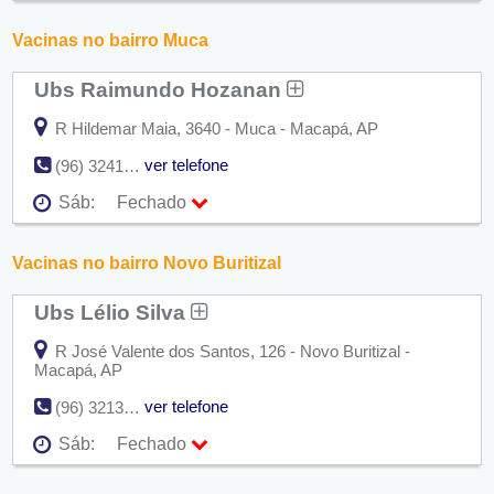
Seg:
09:00 - 18:00
Ter:
09:00 - 18:00
Vacinas no bairro Muca
Qua:
09:00 - 18:00
Qui:
09:00 - 18:00
Ubs Raimundo Hozanan
Sex:
09:00 - 18:00
Sáb:
Fechado
Dom:
Fechado
R Hildemar Maia, 3640 - Muca - Macapá, AP
ver telefone
(96) 3241-2510
Sáb:
Fechado
Seg:
09:00 - 18:00
Ter:
09:00 - 18:00
Vacinas no bairro Novo Buritizal
Qua:
09:00 - 18:00
Qui:
09:00 - 18:00
Ubs Lélio Silva
Sex:
09:00 - 18:00
Sáb:
Fechado
Dom:
Fechado
R José Valente dos Santos, 126 - Novo Buritizal -
Macapá, AP
ver telefone
(96) 3213-1262
Sáb:
Fechado
Seg:
09:00 - 18:00
Ter:
09:00 - 18:00