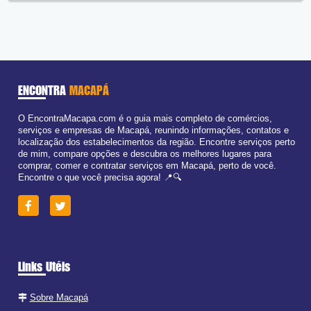
Seg:
09:00 - 18:00
Ter:
09:00 - 18:00
Qua:
09:00 - 18:00
Qui:
09:00 - 18:00
Sex:
09:00 - 18:00
Sáb:
Fechado
Dom:
Fechado
ENCONTRA
MACAPÁ
O EncontraMacapa.com é o guia mais completo de comércios,
serviços e empresas de Macapá, reunindo informações, contatos e
localização dos estabelecimentos da região. Encontre serviços perto
de mim, compare opções e descubra os melhores lugares para
comprar, comer e contratar serviços em Macapá, perto de você.
Encontre o que você precisa agora! 📍🔍
Links Utéis
Sobre Macapá