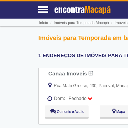
encontra
Macapá
/
/
Início
Imóveis para Temporada Macapá
Imóveis
Imóveis para Temporada em ba
1 ENDEREÇOS DE IMÓVEIS PARA T
Canaa Imoveis
Rua Mato Grosso, 430, Pacoval, Macap
Dom:
Fechado
Seg:
09:00 - 18:00
Comente e Avalie
Mapa
Ter:
09:00 - 18:00
Qua:
09:00 - 18:00
Qui:
09:00 - 18:00