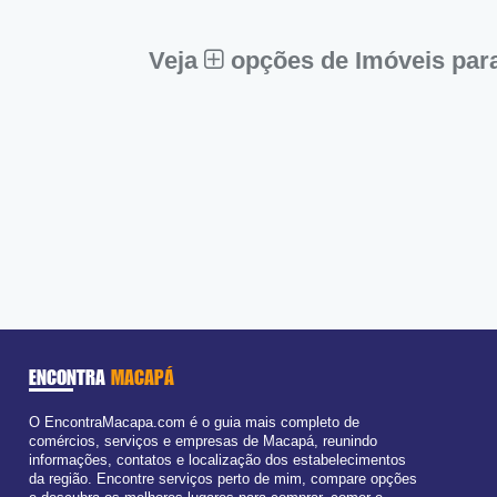
Sex:
09:00 - 18:00
Sáb:
Fechado
Dom:
Fechado
Veja
opções de Imóveis pa
ENCONTRA
MACAPÁ
O EncontraMacapa.com é o guia mais completo de
comércios, serviços e empresas de Macapá, reunindo
informações, contatos e localização dos estabelecimentos
da região. Encontre serviços perto de mim, compare opções