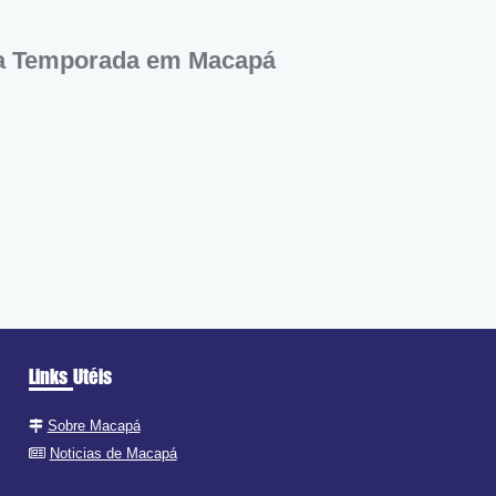
ra Temporada em Macapá
Links Utéis
Sobre Macapá
Noticias de Macapá