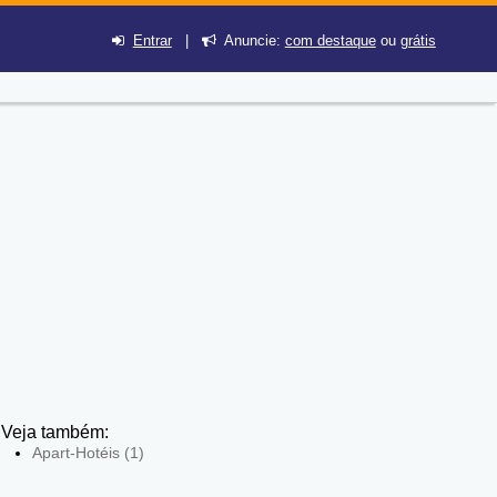
Entrar
|
Anuncie:
com destaque
ou
grátis
Veja também:
Apart-Hotéis (1)