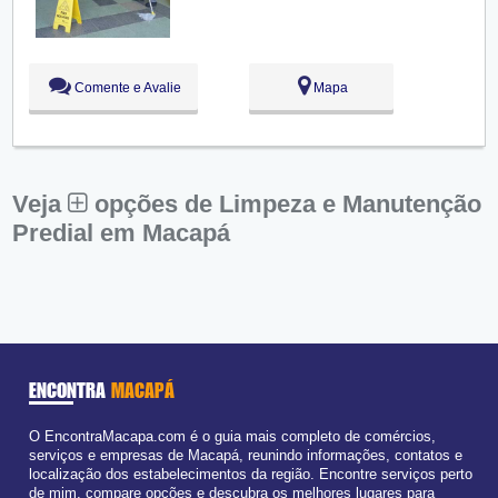
Qui:
09:00 - 18:00
Sex:
09:00 - 18:00
Sáb:
Fechado
Dom:
Fechado
Comente e Avalie
Mapa
Veja
opções de Limpeza e Manutenção
Predial em Macapá
ENCONTRA
MACAPÁ
O EncontraMacapa.com é o guia mais completo de comércios,
serviços e empresas de Macapá, reunindo informações, contatos e
localização dos estabelecimentos da região. Encontre serviços perto
de mim, compare opções e descubra os melhores lugares para