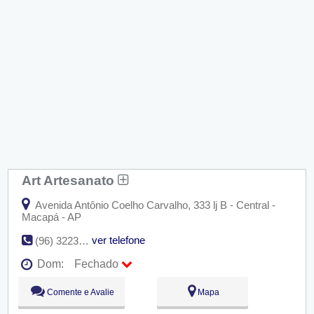
Art Artesanato
Avenida Antônio Coelho Carvalho, 333 lj B - Central -
Macapá - AP
ver telefone
(96) 3223-0103
Dom:
Fechado
Seg:
09:00 - 18:00
Comente e Avalie
Mapa
Ter:
09:00 - 18:00
Qua:
09:00 - 18:00