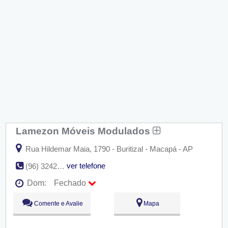
Lamezon Móveis Modulados
Rua Hildemar Maia, 1790 - Buritizal - Macapá - AP
ver telefone
(96) 3242-3212
Dom:
Fechado
Seg:
09:00 - 18:00
Comente e Avalie
Mapa
Ter:
09:00 - 18:00
Qua:
09:00 - 18:00
Qui:
09:00 - 18:00