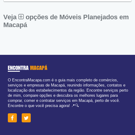
Sex:
09:00 - 18:00
Sáb:
Fechado
Dom:
Fechado
Veja
opções de Móveis Planejados em
Macapá
ENCONTRA
MACAPÁ
O EncontraMacapa.com é o guia mais completo de comércios,
serviços e empresas de Macapá, reunindo informações, contatos e
localização dos estabelecimentos da região. Encontre serviços perto
de mim, compare opções e descubra os melhores lugares para
comprar, comer e contratar serviços em Macapá, perto de você.
Encontre o que você precisa agora! 📍🔍