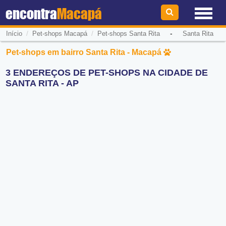
encontra
Macapá
/
/
-
Início
Pet-shops Macapá
Pet-shops Santa Rita
Santa Rita
Pet-shops em bairro Santa Rita - Macapá
3 ENDEREÇOS DE PET-SHOPS NA CIDADE DE
SANTA RITA - AP