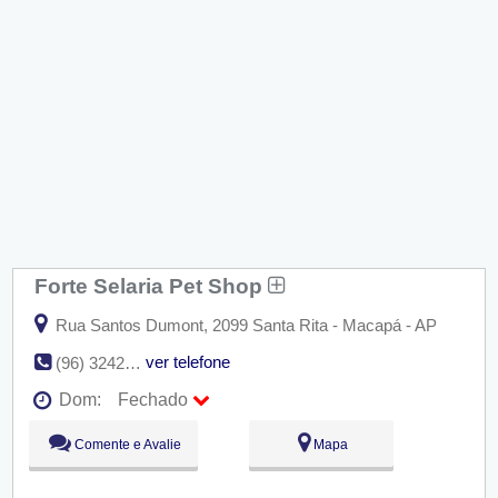
Forte Selaria Pet Shop
Rua Santos Dumont, 2099 Santa Rita - Macapá - AP
ver telefone
(96) 3242-1847
Dom:
Fechado
Seg:
09:00 - 18:00
Comente e Avalie
Mapa
Ter:
09:00 - 18:00
Qua:
09:00 - 18:00
Qui:
09:00 - 18:00