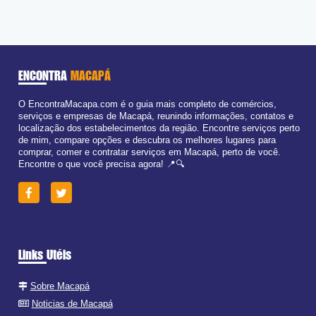
Ter:
09:00 - 18:00
Qua:
09:00 - 18:00
Qui:
09:00 - 18:00
Sex:
09:00 - 18:00
Sáb:
Fechado
Dom:
Fechado
ENCONTRA
MACAPÁ
O EncontraMacapa.com é o guia mais completo de comércios,
serviços e empresas de Macapá, reunindo informações, contatos e
localização dos estabelecimentos da região. Encontre serviços perto
de mim, compare opções e descubra os melhores lugares para
comprar, comer e contratar serviços em Macapá, perto de você.
Encontre o que você precisa agora! 📍🔍
Links Utéis
Sobre Macapá
Noticias de Macapá