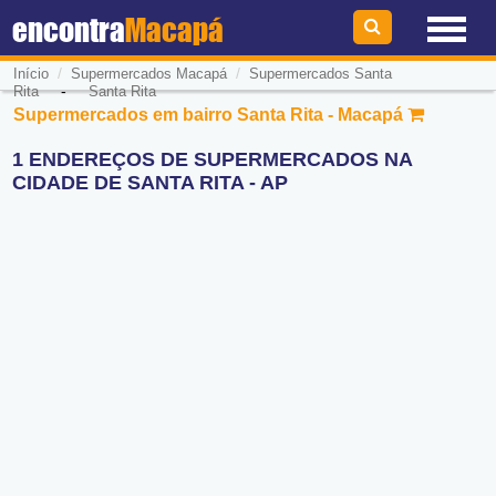
encontra
Macapá
/
/
Início
Supermercados Macapá
Supermercados Santa
-
Rita
Santa Rita
Supermercados em bairro Santa Rita - Macapá
1 ENDEREÇOS DE SUPERMERCADOS NA
CIDADE DE SANTA RITA - AP