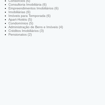
Consórcios (6)
Consultoria Imobiliária (6)
Empreendimentos Imobiliários (6)
Imobiliárias (6)
Imóveis para Temporada (6)
Apart-Hotéis (5)
Condomínios (5)
Administração de Bens e Imóveis (4)
Créditos Imobiliários (3)
Pensionatos (2)