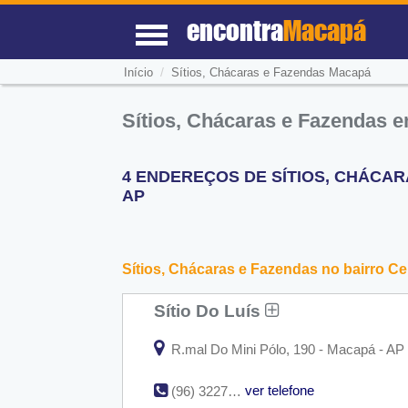
encontra
Macapá
/
Início
Sítios, Chácaras e Fazendas Macapá
Sítios, Chácaras e Fazendas 
4 ENDEREÇOS DE SÍTIOS, CHÁCAR
AP
Sítios, Chácaras e Fazendas no bairro Ce
Sítio Do Luís
R.mal Do Mini Pólo, 190 - Macapá - AP
ver telefone
(96) 3227-3603