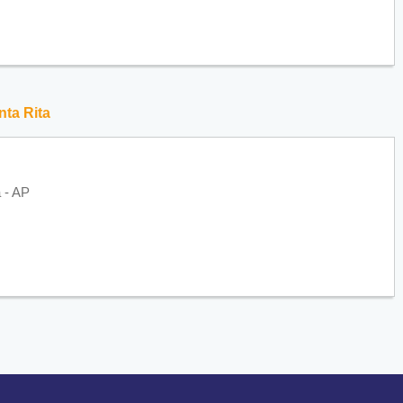
nta Rita
 - AP