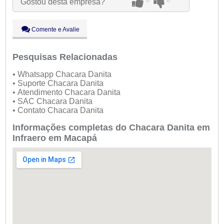
Gostou desta empresa?
Qua:
09:00 - 18:00
Qui:
09:00 - 18:00
Sex:
09:00 - 18:00
Comente e Avalie
Sáb:
Fechado
Dom:
Fechado
Pesquisas Relacionadas
• Whatsapp Chacara Danita
• Suporte Chacara Danita
• Atendimento Chacara Danita
• SAC Chacara Danita
• Contato Chacara Danita
Informações completas do Chacara Danita em
Infraero em Macapá