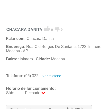
CHACARA DANITA
0
0
Falar com:
Chacara Danita
Endereço:
Rua Cid Borges De Santana, 1722, Infraero,
Macapá - AP
Bairro:
Infraero
Cidade:
Macapá
Telefone:
(96) 3225-1450
ver telefone
Horário de funcionamento:
Sáb:
Fechado
Seg:
09:00 - 18:00
Ter:
09:00 - 18:00
0
0