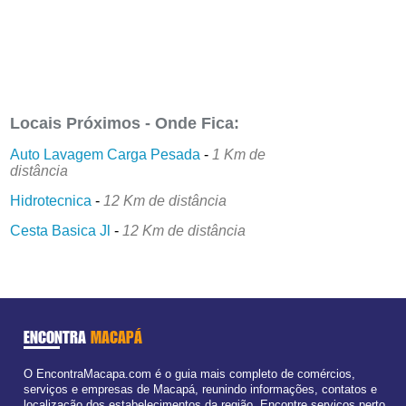
Locais Próximos - Onde Fica:
Auto Lavagem Carga Pesada
-
1 Km de
distância
Hidrotecnica
-
12 Km de distância
Cesta Basica Jl
-
12 Km de distância
ENCONTRA
MACAPÁ
O EncontraMacapa.com é o guia mais completo de comércios,
serviços e empresas de Macapá, reunindo informações, contatos e
localização dos estabelecimentos da região. Encontre serviços perto