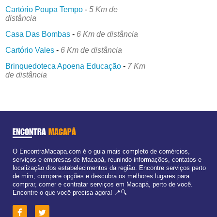
Cartório Poupa Tempo
-
5 Km de
distância
Casa Das Bombas
-
6 Km de distância
Cartório Vales
-
6 Km de distância
Brinquedoteca Apoena Educação
-
7 Km
de distância
ENCONTRA
MACAPÁ
O EncontraMacapa.com é o guia mais completo de comércios,
serviços e empresas de Macapá, reunindo informações, contatos e
localização dos estabelecimentos da região. Encontre serviços perto
de mim, compare opções e descubra os melhores lugares para
comprar, comer e contratar serviços em Macapá, perto de você.
Encontre o que você precisa agora! 📍🔍