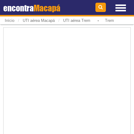
encontra
Macapá
/
/
-
Início
UTI aérea Macapá
UTI aérea Trem
Trem