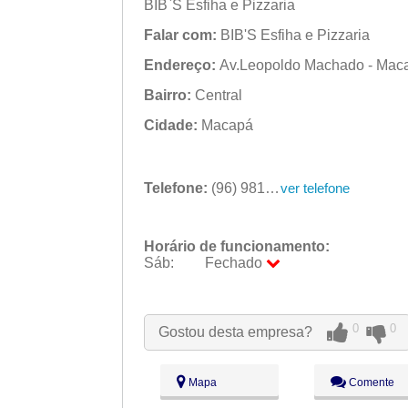
BIB`S Esfiha e Pizzaria
Falar com:
BIB'S Esfiha e Pizzaria
Endereço:
Av.Leopoldo Machado - Mac
Bairro:
Central
Cidade:
Macapá
Telefone:
(96) 9812-5883
ver telefone
Horário de funcionamento:
Sáb:
Fechado
Seg:
09:00 - 18:00
Ter:
09:00 - 18:00
0
0
Gostou desta empresa?
Qua:
09:00 - 18:00
Qui:
09:00 - 18:00
Sex:
09:00 - 18:00
Mapa
Comente
Sáb:
Fechado