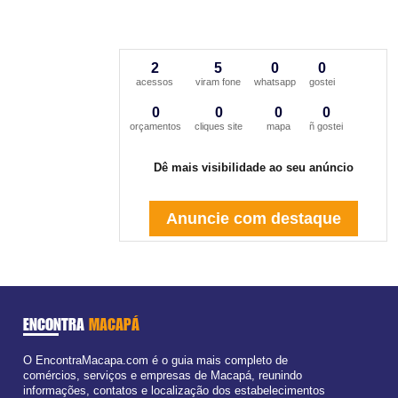
2
5
0
0
acessos
viram fone
whatsapp
gostei
0
0
0
0
orçamentos
cliques site
mapa
ñ gostei
Dê mais visibilidade ao seu anúncio
Anuncie com destaque
ENCONTRA
MACAPÁ
O EncontraMacapa.com é o guia mais completo de
comércios, serviços e empresas de Macapá, reunindo
informações, contatos e localização dos estabelecimentos