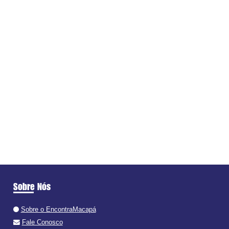
Sobre Nós
Sobre o EncontraMacapá
Fale Conosco