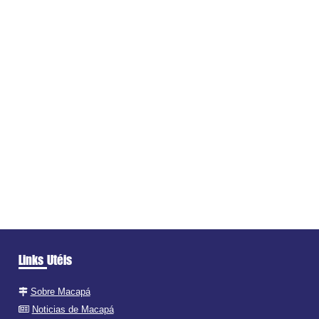
Links Utéis
Sobre Macapá
Noticias de Macapá