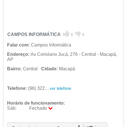
CAMPOS INFORMÁTICA
0
0
Falar com:
Campos Informática
Endereço:
Av Coriolano Jucá, 276 - Central - Macapá,
AP
Bairro:
Central
Cidade:
Macapá
Telefone:
(96) 3222-3762
ver telefone
Horário de funcionamento:
Sáb:
Fechado
Seg:
09:00 - 18:00
Ter:
09:00 - 18:00
0
0