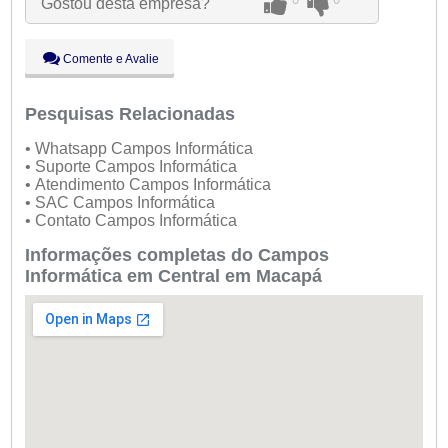
Gostou desta empresa?
Qua:
09:00 - 18:00
Qui:
09:00 - 18:00
Sex:
09:00 - 18:00
Comente e Avalie
Sáb:
Fechado
Dom:
Fechado
Pesquisas Relacionadas
• Whatsapp Campos Informática
• Suporte Campos Informática
• Atendimento Campos Informática
• SAC Campos Informática
• Contato Campos Informática
Informações completas do Campos
Informática em Central em Macapá