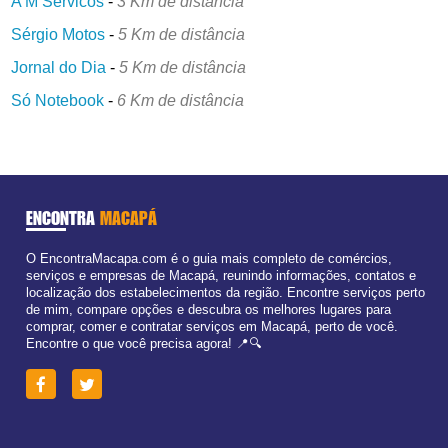
A M Servicos
-
3 Km de distância
Sérgio Motos
-
5 Km de distância
Jornal do Dia
-
5 Km de distância
Só Notebook
-
6 Km de distância
ENCONTRA
MACAPÁ
O EncontraMacapa.com é o guia mais completo de comércios,
serviços e empresas de Macapá, reunindo informações, contatos e
localização dos estabelecimentos da região. Encontre serviços perto
de mim, compare opções e descubra os melhores lugares para
comprar, comer e contratar serviços em Macapá, perto de você.
Encontre o que você precisa agora! 📍🔍