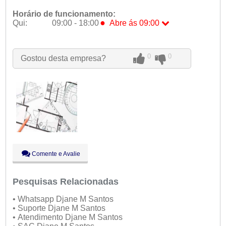
Horário de funcionamento:
●
Qui:
09:00 - 18:00
Abre ás 09:00
Seg:
09:00 - 18:00
Ter:
09:00 - 18:00
0
0
Gostou desta empresa?
Qua:
09:00 - 18:00
●
Qui:
09:00 - 18:00
Abre ás 09:00
Sex:
09:00 - 18:00
Sáb:
Fechado
Dom:
Fechado
Comente e Avalie
Pesquisas Relacionadas
• Whatsapp Djane M Santos
• Suporte Djane M Santos
• Atendimento Djane M Santos